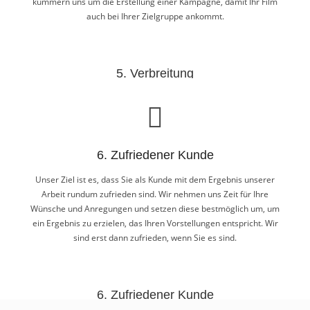
kümmern uns um die Erstellung einer Kampagne, damit Ihr Film
auch bei Ihrer Zielgruppe ankommt.
5. Verbreitung
Nach der Fertigstellung Ihres Filmprojektes entwickeln wir gern
für Sie eine individuelle Verbreitungsstrategie. Egal ob YouTube,
Facebook, Instagram, Blogs oder ganz andere Kanäle: Wir
kümmern uns um die Erstellung einer Kampagne, damit Ihr Film
6. Zufriedener Kunde
auch bei Ihrer Zielgruppe ankommt.
Unser Ziel ist es, dass Sie als Kunde mit dem Ergebnis unserer
Arbeit rundum zufrieden sind. Wir nehmen uns Zeit für Ihre
Wünsche und Anregungen und setzen diese bestmöglich um, um
ein Ergebnis zu erzielen, das Ihren Vorstellungen entspricht. Wir
sind erst dann zufrieden, wenn Sie es sind.
6. Zufriedener Kunde