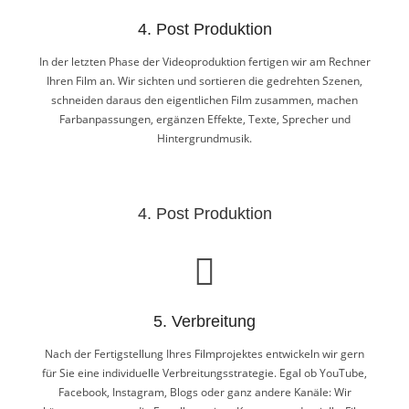
Spezialisten zusammen - vom Kameramann über Regisseur bis
4. Post Produktion
hin zum Tonassistent. Wir stimmen alles auf Ihre Bedürfnisse ab.
In der letzten Phase der Videoproduktion fertigen wir am Rechner
Ihren Film an. Wir sichten und sortieren die gedrehten Szenen,
schneiden daraus den eigentlichen Film zusammen, machen
Farbanpassungen, ergänzen Effekte, Texte, Sprecher und
Hintergrundmusik.
4. Post Produktion
In der letzten Phase der Videoproduktion fertigen wir am Rechner
Ihren Film an. Wir sichten und sortieren die gedrehten Szenen,
schneiden daraus den eigentlichen Film zusammen, machen
Farbanpassungen, ergänzen Effekte, Texte, Sprecher und
5. Verbreitung
Hintergrundmusik.
Nach der Fertigstellung Ihres Filmprojektes entwickeln wir gern
für Sie eine individuelle Verbreitungsstrategie. Egal ob YouTube,
Facebook, Instagram, Blogs oder ganz andere Kanäle: Wir