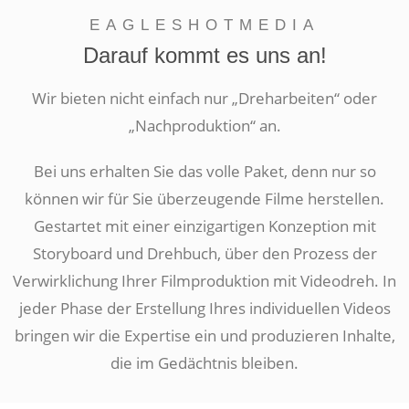
Unser Ziel ist es, dass Sie als Kunde mit dem Ergebnis unserer
EAGLESHOTMEDIA
Arbeit rundum zufrieden sind. Wir nehmen uns Zeit für Ihre
Wünsche und Anregungen und setzen diese bestmöglich um, um
Darauf kommt es uns an!
ein Ergebnis zu erzielen, das Ihren Vorstellungen entspricht. Wir
sind erst dann zufrieden, wenn Sie es sind.
Wir bieten nicht einfach nur „Dreharbeiten“ oder
„Nachproduktion“ an.
Bei uns erhalten Sie das volle Paket, denn nur so
können wir für Sie überzeugende Filme herstellen.
Gestartet mit einer einzigartigen Konzeption mit
Storyboard und Drehbuch, über den Prozess der
Verwirklichung Ihrer Filmproduktion mit Videodreh. In
jeder Phase der Erstellung Ihres individuellen Videos
bringen wir die Expertise ein und produzieren Inhalte,
die im Gedächtnis bleiben.