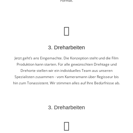
Format.
2. Konzeption
Nun arbeiten wir die Filmidee im Detail aus und erstellen
Storyboards, Drehpläne usw. Gemeinsam mit Ihnen verfeinern wir
3. Dreharbeiten
diese Ideen, so dass wir optimal und verständlich auf die
anstehenden Dreharbeiten vorbereitet sind und bereits im Vorfeld
Jetzt geht’s ans Eingemachte. Die Konzeption steht und die Film
genau wissen, wo die Reise hingeht und welche Konzepte verfolgt
Produktion kann starten. Für alle gewünschten Drehtage und
werden. Auf dieser Basis ermitteln wir gemeinsam das passende
Drehorte stellen wir ein individuelles Team aus unseren
Format.
Spezialisten zusammen - vom Kameramann über Regisseur bis
hin zum Tonassistent. Wir stimmen alles auf Ihre Bedürfnisse ab.
3. Dreharbeiten
Jetzt geht’s ans Eingemachte. Die Konzeption steht und die Film
Produktion kann starten. Für alle gewünschten Drehtage und
Drehorte stellen wir ein individuelles Team aus unseren