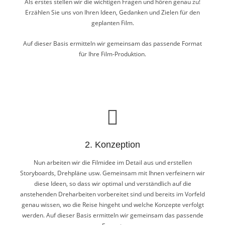
Als erstes stellen wir die wichtigen Fragen und hören genau zu!
Erzählen Sie uns von Ihren Ideen, Gedanken und Zielen für den
geplanten Film.
Auf dieser Basis ermitteln wir gemeinsam das passende Format
für Ihre Film-Produktion.
1. Beratung
Als erstes stellen wir die wichtigen Fragen und hören genau zu!
2. Konzeption
Erzählen Sie uns von Ihren Ideen, Gedanken und Zielen für den
geplanten Film.
Nun arbeiten wir die Filmidee im Detail aus und erstellen
Storyboards, Drehpläne usw. Gemeinsam mit Ihnen verfeinern wir
Auf dieser Basis ermitteln wir gemeinsam das passende Format
diese Ideen, so dass wir optimal und verständlich auf die
für Ihre Film-Produktion.
anstehenden Dreharbeiten vorbereitet sind und bereits im Vorfeld
genau wissen, wo die Reise hingeht und welche Konzepte verfolgt
werden. Auf dieser Basis ermitteln wir gemeinsam das passende